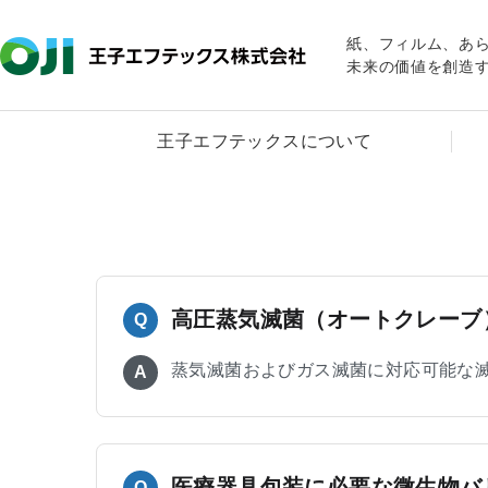
紙、フィルム、あ
未来の価値を創造
王子エフテックスについて
高圧蒸気滅菌（オートクレーブ
Q
蒸気滅菌およびガス滅菌に対応可能な
A
医療器具包装に必要な微生物バ
Q