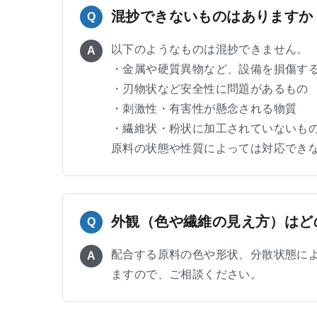
混抄できないものはありますか
Q
以下のようなものは混抄できません。
A
・金属や硬質異物など、設備を損傷す
・刃物状など安全性に問題があるもの
・刺激性・有害性が懸念される物質
・繊維状・粉状に加工されていないも
原料の状態や性質によっては対応でき
外観（色や繊維の見え方）はど
Q
配合する原料の色や形状、分散状態に
A
ますので、ご相談ください。