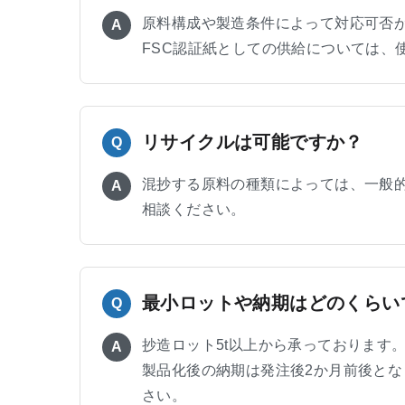
原料構成や製造条件によって対応可否
A
FSC認証紙としての供給については、
リサイクルは可能ですか？
Q
混抄する原料の種類によっては、一般
A
相談ください。
最小ロットや納期はどのくらい
Q
抄造ロット5t以上から承っております
A
製品化後の納期は発注後2か月前後と
さい。