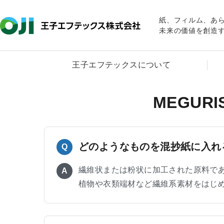
紙、フィルム、あ
未来の価値を創造
王子エフテックスについて
MEGU
どのようなものを混抄紙に入れ
Q
繊維状または粉状に加工された原料で
A
植物や衣類端材など繊維系素材をはじ