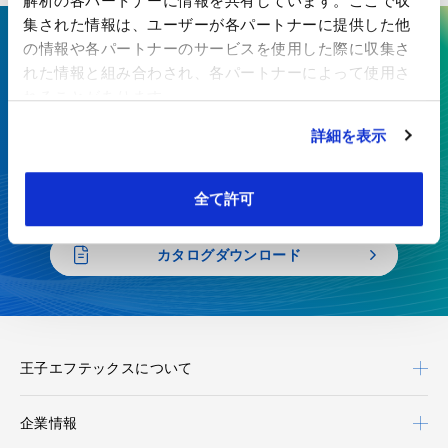
解析の各パートナーに情報を共有しています。ここで収
集された情報は、ユーザーが各パートナーに提供した他
の情報や各パートナーのサービスを使用した際に収集さ
ここにしかない技術で、最先端の
れた情報と組み合わされ、各パートナーによって使用さ
価値を生み出す
れることがあります。
詳細を表示
特殊紙・高機能フィルムを、開発から製造まで一貫対応
お見積り・お問い合わせ
全て許可
カタログダウンロード
王子エフテックスについて
企業情報