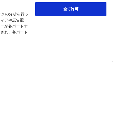
全て許可
ックの分析を行っ
ディアや広告配
ザーが各パートナ
わされ、各パート
を生み出す
ード