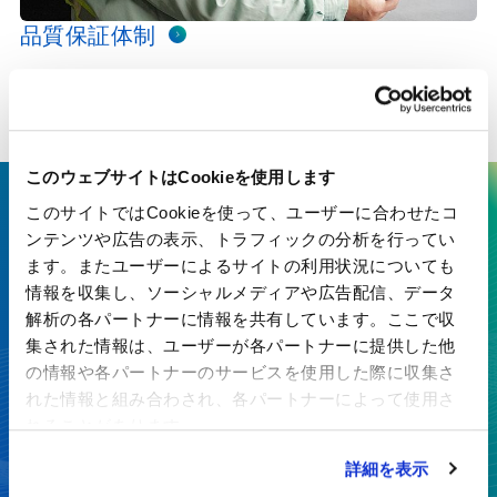
品質保証体制
ISO認証取得済み。徹底した品質管理で安心をお届けします。
このウェブサイトはCookieを使用します
このサイトではCookieを使って、ユーザーに合わせたコ
ここにしかない技術で、最先端の
ンテンツや広告の表示、トラフィックの分析を行ってい
価値を生み出す
ます。またユーザーによるサイトの利用状況についても
情報を収集し、ソーシャルメディアや広告配信、データ
特殊紙・高機能フィルムを、開発から製造まで一貫対応
解析の各パートナーに情報を共有しています。ここで収
集された情報は、ユーザーが各パートナーに提供した他
の情報や各パートナーのサービスを使用した際に収集さ
お見積り・お問い合わせ
れた情報と組み合わされ、各パートナーによって使用さ
れることがあります。
カタログダウンロード
詳細を表示