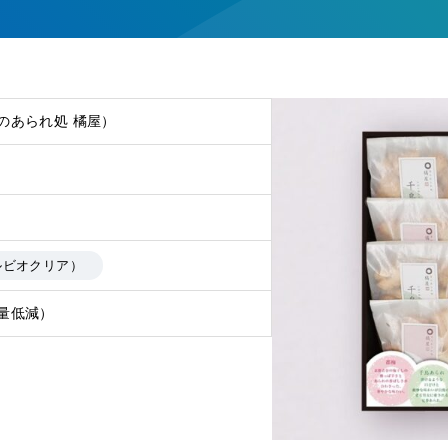
のあられ処 橘屋）
ルビオクリア）
量低減）