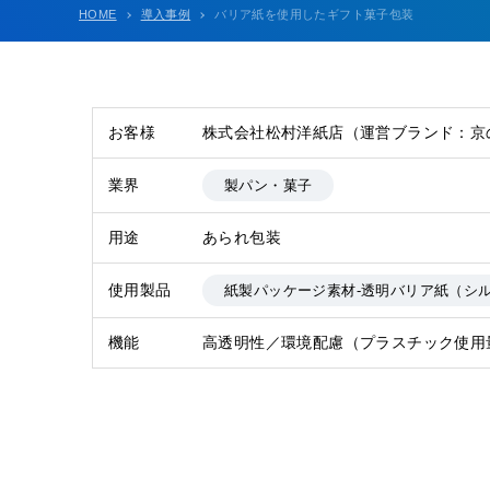
HOME
導入事例
バリア紙を使用したギフト菓子包装
お客様
株式会社松村洋紙店（運営ブランド：京
業界
製パン・菓子
用途
あられ包装
使用製品
紙製パッケージ素材-透明バリア紙（シ
機能
高透明性／環境配慮（プラスチック使用