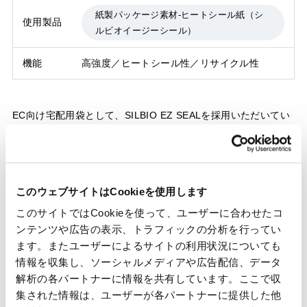
紙製パッケージ素材-ヒートシール紙（シ
使用製品
ルビオイージーシール）
機能
高強度／ヒートシール性／リサイクル性
EC向け宅配用袋として、SILBIO EZ SEALを採用いただいてい
ます。
高強度な紙基材にシール層を塗布することでヒートシール性を
付与し、内容物をしっかり保護できる仕様を実現しています。
紙ベース素材でありながら封緘作業の効率化にも対応し、リサ
このウェブサイトはCookieを使用します
イクル性にも配慮した宅配用パッケージとして活用されていま
このサイトではCookieを使って、ユーザーに合わせたコ
す。
ンテンツや広告の表示、トラフィックの分析を行ってい
ます。またユーザーによるサイトの利用状況についても
情報を収集し、ソーシャルメディアや広告配信、データ
解析の各パートナーに情報を共有しています。ここで収
集された情報は、ユーザーが各パートナーに提供した他