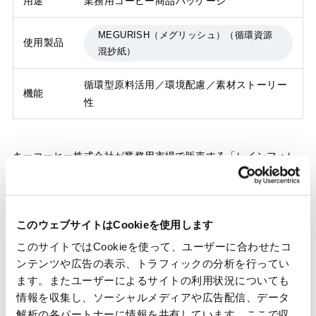
用途
業務用コーヒー商品パッケージ
MEGURISH（メグリッシュ）（循環資源
使用製品
混抄紙）
循環型原料活用／環境配慮／素材ストーリー
機能
性
キーコーヒー株式会社が業務用市場で販売する「レインフォレ
スト・アライアンス認証農園産コーヒー」のパッケージに、循
環型混抄紙「MEGURISH（麻）」が採用されました。
MEGURISH（麻）は、キーコーヒー株式会社、三井物産パッケ
このウェブサイトはCookieを使用します
ージング株式会社、王子エフテックス株式会社の三社が共同で
開発した製品です。麻素材を活用した循環型原料を用いること
このサイトではCookieを使って、ユーザーに合わせたコ
で、環境配慮と素材のストーリー性を両立したパッケージを実
ンテンツや広告の表示、トラフィックの分析を行ってい
現しています。
ます。またユーザーによるサイトの利用状況についても
情報を収集し、ソーシャルメディアや広告配信、データ
解析の各パートナーに情報を共有しています。ここで収