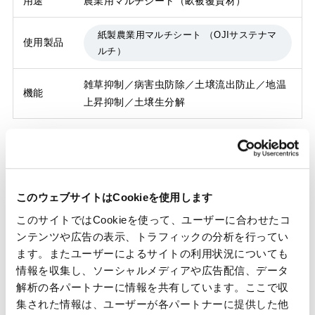
用途
農業用マルチシート（畝被覆資材）
紙製農業用マルチシート （OJIサステナマ
使用製品
ルチ）
雑草抑制／病害虫防除／土壌流出防止／地温
機能
上昇抑制／土壌生分解
王子エフテックスが製造する紙製農業用マルチシート「OJIサス
テナマルチ」が、東京都立農産高等学校における栽培試験で採
用されました。本取り組みは、王子ホールディングスが協賛す
このウェブサイトはCookieを使用します
る「全国農業高校HANASAKA収穫祭2025」の活動の一環とし
このサイトではCookieを使って、ユーザーに合わせたコ
て実施されています。
ンテンツや広告の表示、トラフィックの分析を行ってい
ます。またユーザーによるサイトの利用状況についても
情報を収集し、ソーシャルメディアや広告配信、データ
解析の各パートナーに情報を共有しています。ここで収
集された情報は、ユーザーが各パートナーに提供した他