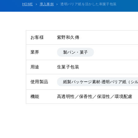
HOME
導入事例
透明バリア紙を活かした和菓子包装
お客様
紫野和久傳
業界
製パン・菓子
用途
生菓子包装
使用製品
紙製パッケージ素材-透明バリア紙（シ
機能
高透明性／保香性／保湿性／環境配慮