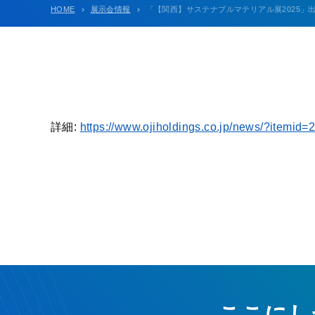
HOME
展示会情報
「【関西】サステナブルマテリアル展2025」出展の
詳細:
https://www.ojiholdings.co.jp/news/?item
ここにし