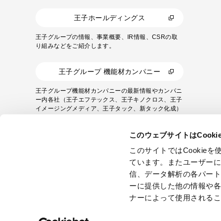
王子ホールディングス
王子グループの情報、事業概要、IR情報、CSRの取
り組みなどをご紹介します。
王子グループ 機能材カンパニー
王子グループ機能材カンパニーの最新情報やカンパニ
ー内各社（王子エフテックス、王子キノクロス、王子
イメージングメディア、王子タック、新タック化成）
の研究・開発事例や製品をご紹介します。
このウェブサイトはCook
このサイトではCooki
ています。またユーザー
信、データ解析の各パー
ーに提供した他の情報や
ナーによって使用される