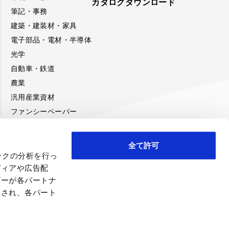
カタログダウンロード
筆記・事務
建築・建装材・家具
電子部品・電材・半導体
光学
自動車・鉄道
農業
汎用産業資材
ファンシーペーパー
全て許可
ックの分析を行っ
み
ディアや広告配
ザーが各パートナ
わされ、各パート