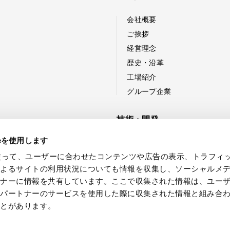
会社概要
ご挨拶
経営理念
歴史・沿革
工場紹介
グループ企業
技術・開発
ieを使用します
技術紹介
eを使って、ユーザーに合わせたコンテンツや広告の表示、トラフィ
新製品・技術開発への取り組
によるサイトの利用状況についても情報を収集し、ソーシャルメ
開発事例
トナーに情報を共有しています。ここで収集された情報は、ユー
各パートナーのサービスを使用した際に収集された情報と組み合
ことがあります。