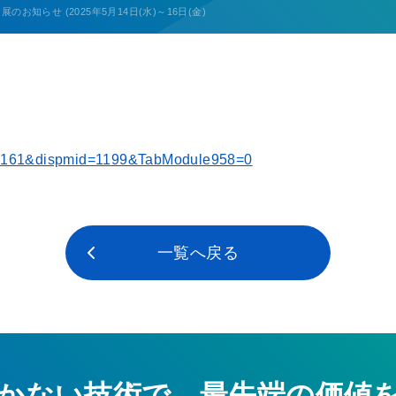
お知らせ (2025年5月14日(水)～16日(金)
id=2161&dispmid=1199&TabModule958=0
一覧へ戻る
かない技術で、最先端の価値