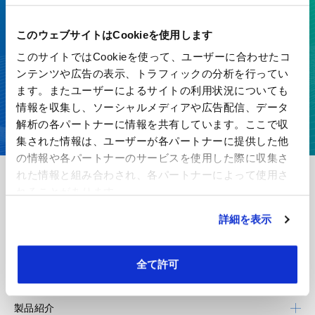
価値を生み出す
特殊紙・高機能フィルムを、開発から製造まで一貫対応
このウェブサイトはCookieを使用します
このサイトではCookieを使って、ユーザーに合わせたコ
お見積り・お問い合わせ
ンテンツや広告の表示、トラフィックの分析を行ってい
ます。またユーザーによるサイトの利用状況についても
情報を収集し、ソーシャルメディアや広告配信、データ
カタログダウンロード
解析の各パートナーに情報を共有しています。ここで収
集された情報は、ユーザーが各パートナーに提供した他
の情報や各パートナーのサービスを使用した際に収集さ
れた情報と組み合わされ、各パートナーによって使用さ
れることがあります。
王子エフテックスについて
詳細を表示
企業情報
全て許可
技術・開発
製品紹介