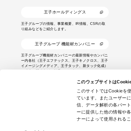
王子ホールディングス
王子グループの情報、事業概要、IR情報、CSRの取
り組みなどをご紹介します。
王子グループ 機能材カンパニー
王子グループ機能材カンパニーの最新情報やカンパニ
ー内各社（王子エフテックス、王子キノクロス、王子
イメージングメディア、王子タック、新タック化成）
の研究・開発事例や製品をご紹介します。
このウェブサイトはCook
このサイトではCooki
ています。またユーザー
信、データ解析の各パー
ーに提供した他の情報や
ナーによって使用される