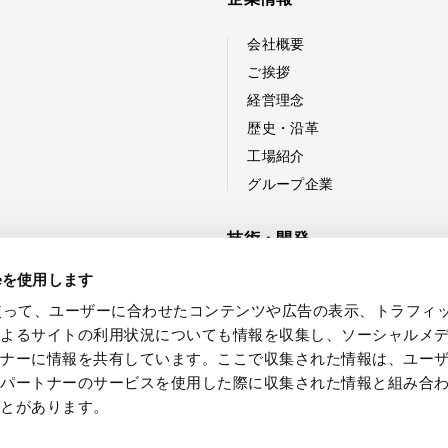
会社概要
ご挨拶
経営理念
歴史・沿革
工場紹介
グループ企業
技術・開発
ieを使用します
技術紹介
eを使って、ユーザーに合わせたコンテンツや広告の表示、トラフィ
新製品・技術開発への取り組
によるサイトの利用状況についても情報を収集し、ソーシャルメ
開発事例
トナーに情報を共有しています。ここで収集された情報は、ユー
各パートナーのサービスを使用した際に収集された情報と組み合
ことがあります。