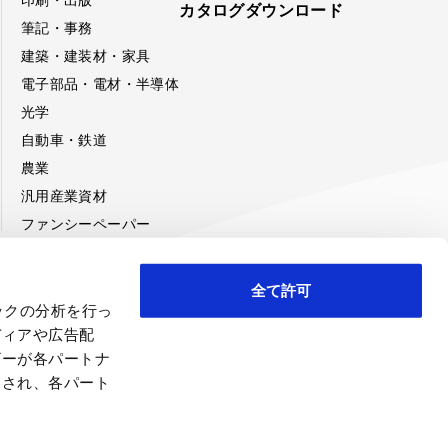
印刷・出版
カタログダウンロード
筆記・事務
建築・建装材・家具
電子部品・電材・半導体
光学
自動車・鉄道
農業
汎用産業資材
ファンシーペーパー
全て許可
ックの分析を行っ
み
ディアや広告配
ザーが各パートナ
わされ、各パート