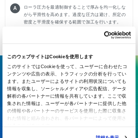
ローラ圧力を最適制御することで厚みを均一化しな
A
がら平滑性を高めます。過度な圧力は避け、所定の
密度と平滑度を確保する範囲で加工を行います。
このウェブサイトはCookieを使用します
このサイトではCookieを使って、ユーザーに合わせたコ
ここにしかない技術で、最先端の
ンテンツや広告の表示、トラフィックの分析を行ってい
ます。またユーザーによるサイトの利用状況についても
価値を生み出す
情報を収集し、ソーシャルメディアや広告配信、データ
特殊紙・高機能フィルムを、開発から製造まで一貫対応
解析の各パートナーに情報を共有しています。ここで収
集された情報は、ユーザーが各パートナーに提供した他
の情報や各パートナーのサービスを使用した際に収集さ
お見積り・お問い合わせ
れた情報と組み合わされ、各パートナーによって使用さ
れることがあります。
カタログダウンロード
詳細を表示