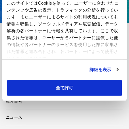
このサイトではCookieを使って、ユーザーに合わせたコ
カタログダウンロード
ンテンツや広告の表示、トラフィックの分析を行ってい
ます。またユーザーによるサイトの利用状況についても
情報を収集し、ソーシャルメディアや広告配信、データ
解析の各パートナーに情報を共有しています。ここで収
集された情報は、ユーザーが各パートナーに提供した他
王子エフテックスについて
の情報や各パートナーのサービスを使用した際に収集さ
れた情報と組み合わされ、各パートナーによって使用さ
企業情報
れることがあります。
詳細を表示
技術・開発
製品紹介
全て許可
導入事例
ニュース