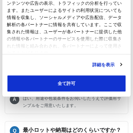
ンテンツや広告の表示、トラフィックの分析を行ってい
ます。またユーザーによるサイトの利用状況についても
情報を収集し、ソーシャルメディアや広告配信、データ
製袋用途以外でも使用できますか？
解析の各パートナーに情報を共有しています。ここで収
Q
集された情報は、ユーザーが各パートナーに提供した他
はい、製袋用途だけでなく、シート状の資材として
の情報や各パートナーのサービスを使用した際に収集さ
A
使用された実績もございます。用途や加工方法に応
れた情報と組み合わされ、各パートナーによって使用さ
じた仕様についてもご提案可能ですので、具体的な
れることがあります。
使用条件をお聞かせください。
詳細を表示
全て許可
評価用サンプルはもらえますか？
Q
はい、用途や包装条件をお伺いしたうえで評価用サ
A
ンプルをご用意いたします。
最小ロットや納期はどのくらいですか？
Q