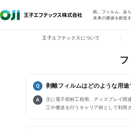
紙、フィルム、あ
未来の価値を創造
王子エフテックスについて
フ
剥離フィルムはどのような用途
Q
主に電子部材工程用、ディスプレイ関
A
工や搬送を行うキャリア材として利用