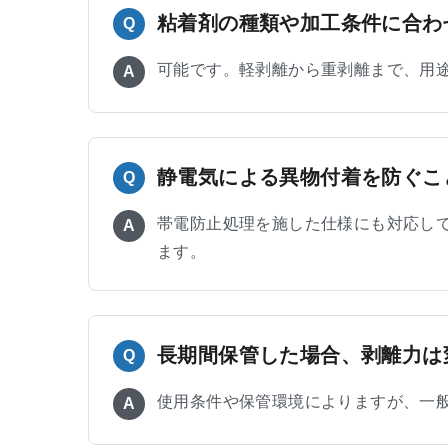
粘着剤の種類や加工条件に合わ
Q
可能です。軽剥離から重剥離まで、用
A
静電気による異物付着を防ぐこ
Q
帯電防止処理を施した仕様にも対応し
A
ます。
長期間保管した場合、剥離力は
Q
使用条件や保管環境によりますが、一
A