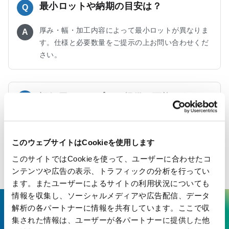
最小ロットや納期の目安は？
Q
厚み・幅・加工内容によって最小ロットが異なりま
A
す。仕様と必要数量をご提示の上お問い合わせくだ
さい。
評価用のサンプルの提供は可能ですか？
Q
カットサンプル等をご用意いたします。お問い合わ
A
せにてご依頼ください。
このウェブサイトはCookieを使用します
このサイトではCookieを使って、ユーザーに合わせたコ
ンテンツや広告の表示、トラフィックの分析を行ってい
ます。またユーザーによるサイトの利用状況についても
情報を収集し、ソーシャルメディアや広告配信、データ
解析の各パートナーに情報を共有しています。ここで収
ここにしかない技術で、最先端の
集された情報は、ユーザーが各パートナーに提供した他