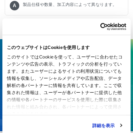
製品仕様や数量、加工内容によって異なります。
A
このウェブサイトはCookieを使用します
ここにしかない技術で、最先端の
このサイトではCookieを使って、ユーザーに合わせたコ
ンテンツや広告の表示、トラフィックの分析を行ってい
価値を生み出す
ます。またユーザーによるサイトの利用状況についても
特殊紙・高機能フィルムを、開発から製造まで一貫対応
情報を収集し、ソーシャルメディアや広告配信、データ
解析の各パートナーに情報を共有しています。ここで収
集された情報は、ユーザーが各パートナーに提供した他
お見積り・お問い合わせ
の情報や各パートナーのサービスを使用した際に収集さ
れた情報と組み合わされ、各パートナーによって使用さ
カタログダウンロード
れることがあります。
詳細を表示