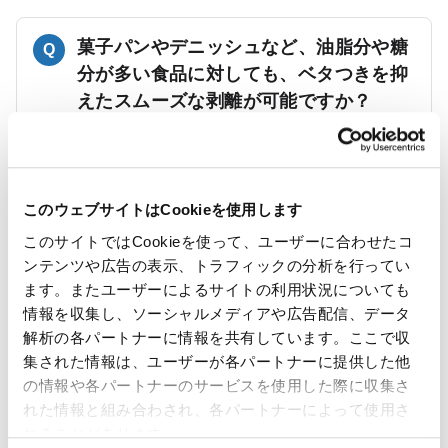
菓子パンやデニッシュなど、油脂分や糖
Q
分が多い食品に対しても、ベタつきを抑
えたスムーズな剥離が可能ですか？
食品の成分（油分・水分・糖分）によって最適なグ
A
レードが異なります。弊社の知見等の実績から、最
適と思われる銘柄をご案内致します。
このウェブサイトはCookieを使用します
このサイトではCookieを使って、ユーザーに合わせたコ
ンテンツや広告の表示、トラフィックの分析を行ってい
最小ロットはどれくらいですか？
Q
ます。またユーザーによるサイトの利用状況についても
情報を収集し、ソーシャルメディアや広告配信、データ
製品仕様や加工内容によって異なります。
A
解析の各パートナーに情報を共有しています。ここで収
ご希望のサイズ・加工内容・使用用途などをお伺い
集された情報は、ユーザーが各パートナーに提供した他
したうえで、弊社のロット条件をご案内いたしま
の情報や各パートナーのサービスを使用した際に収集さ
す。まずはお気軽にお問い合わせください。
れた情報と組み合わされ、各パートナーによって使用さ
れることがあります。