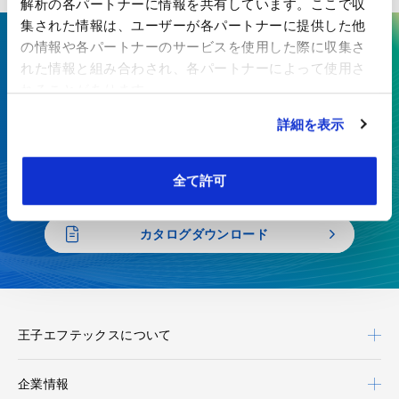
解析の各パートナーに情報を共有しています。ここで収
集された情報は、ユーザーが各パートナーに提供した他
の情報や各パートナーのサービスを使用した際に収集さ
ここにしかない技術で、最先端の
れた情報と組み合わされ、各パートナーによって使用さ
価値を生み出す
れることがあります。
詳細を表示
特殊紙・高機能フィルムを、開発から製造まで一貫対応
全て許可
お見積り・お問い合わせ
カタログダウンロード
王子エフテックスについて
企業情報