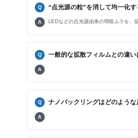
“点光源の粒”を消して均一化
Q
LEDなどの点光源由来の明暗ムラを、
A
一般的な拡散フィルムとの違い
Q
A
ナノバックリングはどのような
Q
A