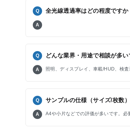
全光線透過率はどの程度ですか
Q
A
どんな業界・用途で相談が多い
Q
照明、ディスプレイ、車載/HUD、検
A
サンプルの仕様（サイズ/枚数
Q
A4や小片などでの評価が多いです。必
A