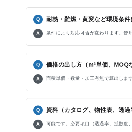
耐熱・難燃・黄変など環境条件
Q
条件により対応可否が変わります。使
A
価格の出し方（m²単価、MO
Q
面積単価・数量・加工有無で算出しま
A
資料（カタログ、物性表、透過
Q
可能です。必要項目（透過率、拡散度
A