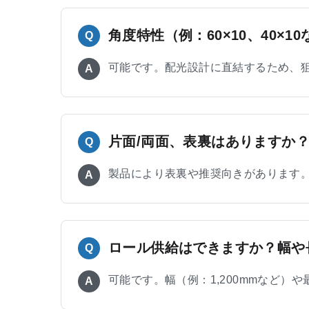
角度特性（例：60×10、40×
Q
可能です。配光設計に直結するため、
A
片面/両面、表裏はありますか
Q
製品により表裏や推奨向きがあります
A
ロール供給はできますか？幅や
Q
可能です。幅（例：1,200mmなど
A