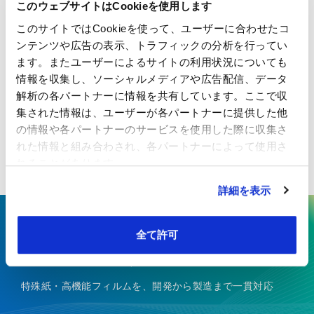
このウェブサイトはCookieを使用します
このサイトではCookieを使って、ユーザーに合わせたコ
最小ロットや納期について教えてくださ
Q
ンテンツや広告の表示、トラフィックの分析を行ってい
い。
ます。またユーザーによるサイトの利用状況についても
情報を収集し、ソーシャルメディアや広告配信、データ
製品仕様や数量、加工内容によって異なります。ご
A
解析の各パートナーに情報を共有しています。ここで収
希望の用途や条件をお伺いしたうえで、最適なロッ
集された情報は、ユーザーが各パートナーに提供した他
トおよび納期をご案内いたします。
の情報や各パートナーのサービスを使用した際に収集さ
れた情報と組み合わされ、各パートナーによって使用さ
れることがあります。
詳細を表示
ここにしかない技術で、最先端の
全て許可
価値を生み出す
特殊紙・高機能フィルムを、開発から製造まで一貫対応