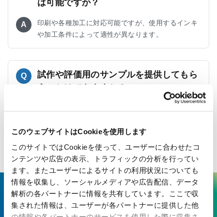
は可能ですか？
印刷や各種加工に対応可能ですが、使用するインキ
A
や加工条件によって適性が異なります。
試作や評価用のサンプルを提供してもら
Q
うことはできますか？
サンプルの提供が可能です。営業担当またはお問い
A
合わせフォームよりご相談ください。
このウェブサイトはCookieを使用します
このサイトではCookieを使って、ユーザーに合わせたコ
ンテンツや広告の表示、トラフィックの分析を行ってい
ます。またユーザーによるサイトの利用状況についても
情報を収集し、ソーシャルメディアや広告配信、データ
解析の各パートナーに情報を共有しています。ここで収
ここにしかない技術で、最先端の
集された情報は、ユーザーが各パートナーに提供した他
価値を生み出す
の情報や各パートナーのサービスを使用した際に収集さ