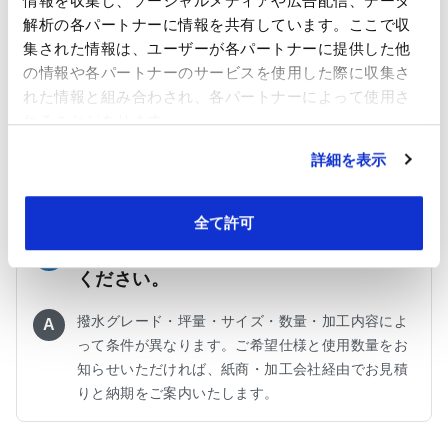
情報を収集し、ソーシャルメディアや広告配信、データ
解析の各パートナーに情報を共有しています。ここで収
集された情報は、ユーザーが各パートナーに提供した他
環境規制（RoHS・REACH等）への対応
Q
の情報や各パートナーのサービスを使用した際に収集さ
状況を教えてください。
れた情報と組み合わされ、各パートナーによって使用さ
れることがあります。
個別の規制適合証明やAIS（安全データシート）が
A
必要な場合は、使用目的と仕向け地条件をあわせて
詳細を表示
お問い合わせください。
全て許可
最小ロット・納期・価格の目安を教えて
Q
ください。
撥水グレード・坪量・サイズ・数量・加工内容によ
A
って条件が異なります。ご希望仕様と使用数量をお
知らせいただければ、紙商・加工会社経由でお見積
りと納期をご案内いたします。