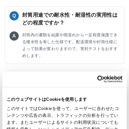
封筒用途での耐水性・耐湿性の実用性は
Q
どの程度ですか？
封筒内の書類を結露や雨濡れから一定程度保護でき
A
る撥水性を有した仕様です。配送環境や封筒仕様に
よって効果が変わりますので、実封テストをおすす
めします。
坪量やサイズ、加工方法のバリエーショ
Q
ンはありますか？
このウェブサイトはCookieを使用します
封筒・包装用途に適した坪量を中心に、ロール・平
A
判の両仕様で展開しています。印刷有無や封筒加工
このサイトではCookieを使って、ユーザーに合わせたコ
との相性も考慮したラインナップですので、具体的
ンテンツや広告の表示、トラフィックの分析を行ってい
な仕様希望をお知らせください。
ます。またユーザーによるサイトの利用状況についても