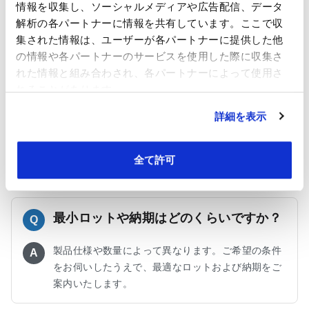
情報を収集し、ソーシャルメディアや広告配信、データ
なシール温度や圧力条件をご案内いたします。
解析の各パートナーに情報を共有しています。ここで収
集された情報は、ユーザーが各パートナーに提供した他
の情報や各パートナーのサービスを使用した際に収集さ
評価用サンプルはもらえますか？納品形
Q
れた情報と組み合わされ、各パートナーによって使用さ
態は？
れることがあります。
はい、用途や加工条件をお伺いしたうえで、評価用
A
詳細を表示
サンプルをご用意することが可能です。
通常はロールでの販売になります。平判をご希望の
全て許可
際はお問い合わせ時にお知らせください。
最小ロットや納期はどのくらいですか？
Q
製品仕様や数量によって異なります。ご希望の条件
A
をお伺いしたうえで、最適なロットおよび納期をご
案内いたします。