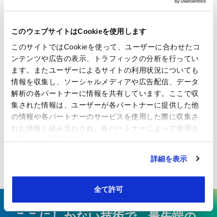
ますか？
超軽量紙のため、印刷条件や製本条件の設定には配
A
このウェブサイトはCookieを使用します
慮が必要です。詳細は用途に応じてご相談くださ
このサイトではCookieを使って、ユーザーに合わせたコ
い。
ンテンツや広告の表示、トラフィックの分析を行ってい
ます。またユーザーによるサイトの利用状況についても
情報を収集し、ソーシャルメディアや広告配信、データ
最小ロットや納期の目安を教えてくださ
Q
解析の各パートナーに情報を共有しています。ここで収
い。
集された情報は、ユーザーが各パートナーに提供した他
の情報や各パートナーのサービスを使用した際に収集さ
坪量、サイズ、数量などの仕様により条件が異なり
A
れた情報と組み合わされ、各パートナーによって使用さ
ます。詳細は個別にご案内いたします。
れることがあります。
詳細を表示
全て許可
ここにしかない技術で、最先端の