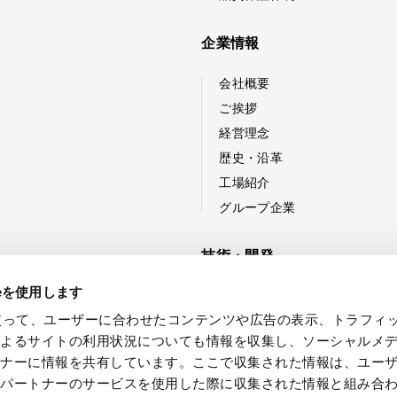
企業情報
会社概要
ご挨拶
経営理念
歴史・沿革
工場紹介
グループ企業
技術・開発
ieを使用します
技術紹介
eを使って、ユーザーに合わせたコンテンツや広告の表示、トラフィ
新製品・技術開発への取り組
によるサイトの利用状況についても情報を収集し、ソーシャルメ
開発事例
トナーに情報を共有しています。ここで収集された情報は、ユー
各パートナーのサービスを使用した際に収集された情報と組み合