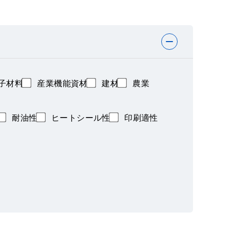
子材料
産業機能資材
建材
農業
耐油性
ヒートシール性
印刷適性