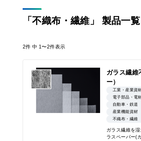
「不織布・繊維」 製品一覧
2件 中 1〜2件表示
ガラス繊維
ー）
工業・産業資
電子部品・電
自動車・鉄道
産業機能資材
不織布・繊維
ガラス繊維を湿
ラスペーパー(