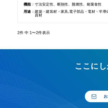
機能
寸法安定性、断熱性、難燃性、耐腐食性
用途
建築・建装材・家具,電子部品・電材・半導体
資材
2件 中 1〜2件表示
ここにし
お