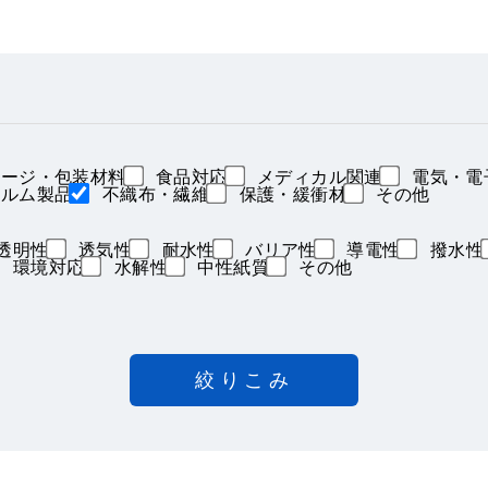
ージ・包装材料
食品対応
メディカル関連
電気・電
ルム製品
不織布・繊維
保護・緩衝材
その他
透明性
透気性
耐水性
バリア性
導電性
撥水性
環境対応
水解性
中性紙質
その他
絞りこみ