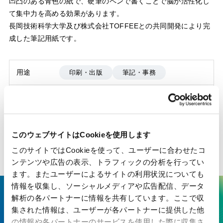
凹凸のある青色の紙で、硬筆のペンで書くことで脳が活性化し
て集中力を高める効果があります。
長岡技術科学大学及び株式会社TOFFEEとの共同開発により完
成した筆記用紙です。
用途
印刷・出版
筆記・事務
製品種別
印刷・情報用紙
機能
脳を活性化
このウェブサイトはCookieを使用します
用途
ノート
このサイトではCookieを使って、ユーザーに合わせたコ
ンテンツや広告の表示、トラフィックの分析を行ってい
ます。またユーザーによるサイトの利用状況についても
情報を収集し、ソーシャルメディアや広告配信、データ
解析の各パートナーに情報を共有しています。ここで収
ここにしかない技術で、最先端の
集された情報は、ユーザーが各パートナーに提供した他
価値を生み出す
の情報や各パートナーのサービスを使用した際に収集さ