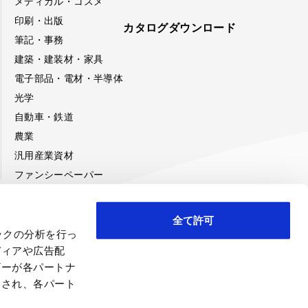
メディカル・コスメ
印刷・出版
カタログダウンロード
筆記・事務
建築・建装材・家具
電子部品・電材・半導体
光学
自動車・鉄道
農業
汎用産業資材
ファンシーペーパー
全て許可
ックの分析を行っ
み
ディアや広告配
ザーが各パートナ
わされ、各パート