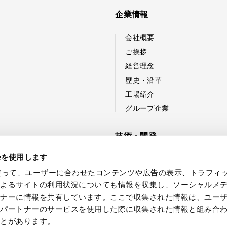
企業情報
会社概要
ご挨拶
経営理念
歴史・沿革
工場紹介
グループ企業
技術・開発
ieを使用します
技術紹介
eを使って、ユーザーに合わせたコンテンツや広告の表示、トラフィ
新製品・技術開発への取り組
によるサイトの利用状況についても情報を収集し、ソーシャルメ
開発事例
トナーに情報を共有しています。ここで収集された情報は、ユー
各パートナーのサービスを使用した際に収集された情報と組み合
ことがあります。