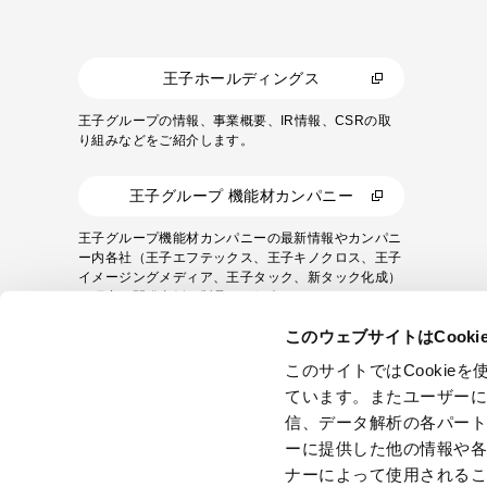
王子ホールディングス
王子グループの情報、事業概要、IR情報、CSRの取
り組みなどをご紹介します。
王子グループ 機能材カンパニー
王子グループ機能材カンパニーの最新情報やカンパニ
ー内各社（王子エフテックス、王子キノクロス、王子
イメージングメディア、王子タック、新タック化成）
の研究・開発事例や製品をご紹介します。
このウェブサイトはCook
このサイトではCooki
ています。またユーザー
信、データ解析の各パー
ーに提供した他の情報や
ナーによって使用される