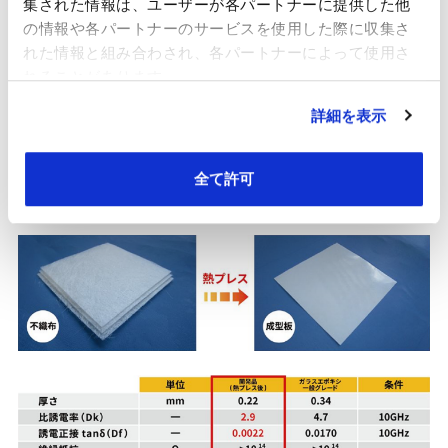
集された情報は、ユーザーが各パートナーに提供した他
低誘電ガラス複合素材
の情報や各パートナーのサービスを使用した際に収集さ
れた情報と組み合わされ、各パートナーによって使用さ
れることがあります。
高い曲げ強度・曲げ弾性率と低吸水率を備えながら、10GHz帯
詳細を表示
での低誘電率・低誘電正接を実現しています。
高寸法安定性・高耐熱性も兼ね備えており、プリント配線基板
全て許可
やアンテナ・センサーのほか、筐体等の3D形状への成型にも対
応しています。