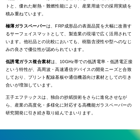
トと、優れた耐熱・難燃性能により、産業用途での採用実績を
積み重ねています。
極薄ガラスペーパー
は、FRP成形品の表面品質を大幅に改善す
るサーフェイスマットとして、製造業の現場で広く活用されて
います。他社品との比較においても、樹脂含浸性や型へのなじ
みの良さで優位性が認められています。
低誘電ガラス複合素材
は、10GHz帯での低誘電率・低誘電正接
という特性が、高周波・高速通信デバイスの開発ニーズと合致
しており、プリント配線基板や通信機器向け素材としての引き
合いが増加しています。
王子エフテックスは、独自の抄紙技術をさらに進化させなが
ら、産業の高度化・多様化に対応する高機能ガラスペーパーの
研究開発に引き続き取り組んでまいります。