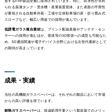
形するFRP製品全般に採用されています。特に、防水性が求め
られる薬液タンク・受水槽・産業装置筐体、また表面の平滑性
が重視される自動車外装・工場や立体駐車場の床・折り畳み式
スロープなど、幅広い用途での採用が進んでいます。
低誘電ガラス複合素材
は、プリント配線基板やアンテナ・セン
サーへの採用が進むほか、筐体等の3D形状への成型も可能なた
め、5G通信関連や電子デバイス分野における次世代素材として
の期待が高まっています。
成果・実績
当社の高機能ガラスペーパーは、それぞれの製品において市場
からの高い評価を得ています。
耐熱ガラスペーパー
は、焼成処理不要という製造面でのメリッ