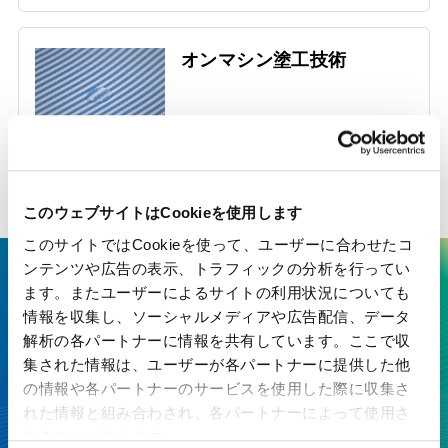
オンマシン塗工技術
このウェブサイトはCookieを使用します
このサイトではCookieを使って、ユーザーに合わせたコ
ンテンツや広告の表示、トラフィックの分析を行ってい
ここにしかない技術で、最先端の
ます。またユーザーによるサイトの利用状況についても
情報を収集し、ソーシャルメディアや広告配信、データ
価値を生み出す
解析の各パートナーに情報を共有しています。ここで収
集された情報は、ユーザーが各パートナーに提供した他
特殊紙・高機能フィルムを、開発から製造まで一貫対応
の情報や各パートナーのサービスを使用した際に収集さ
れた情報と組み合わされ、各パートナーによって使用さ
お見積り・お問い合わせ
れることがあります。