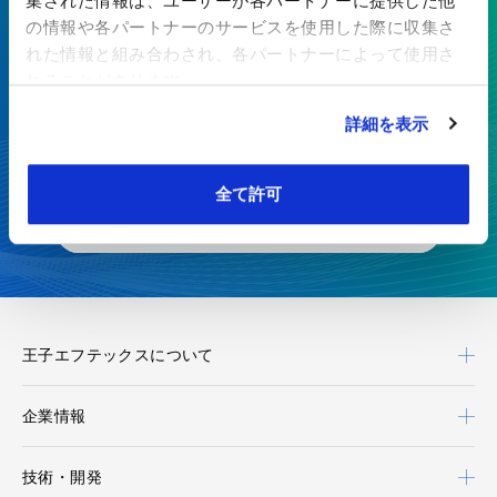
集された情報は、ユーザーが各パートナーに提供した他
ここにしかない技術で、最先端の
の情報や各パートナーのサービスを使用した際に収集さ
価値を生み出す
れた情報と組み合わされ、各パートナーによって使用さ
れることがあります。
特殊紙・高機能フィルムを、開発から製造まで一貫対応
詳細を表示
お見積り・お問い合わせ
全て許可
カタログダウンロード
王子エフテックスについて
企業情報
技術・開発