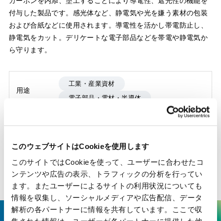
カーボンを内添、塗工することにより導電性、遮光性の機能を
付与した製品です。感光体など、静電気や光を嫌う素材の包装
および合紙などに使用されます。導電性を活かし帯電防止し、
静電気をカット。デリケートな電子部品などを帯電や静電気か
ら守ります。
工業・産業資材
用途
電子部品・電材・半導体
製品種別
電気・電子材料
産業機能資材
機能
導電性、遮光性
このウェブサイトはCookieを使用します
このサイトではCookieを使って、ユーザーに合わせたコ
用途
電子部品工程合紙、電子部品包装材
ンテンツや広告の表示、トラフィックの分析を行ってい
ます。またユーザーによるサイトの利用状況についても
情報を収集し、ソーシャルメディアや広告配信、データ
解析の各パートナーに情報を共有しています。ここで収