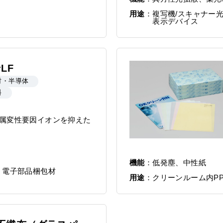
用途
複写機/スキャナー光
表示デバイス
LF
材・半導体
料
属変性要因イオンを抑えた
機能
低発塵、中性紙
、電子部品梱包材
用途
クリーンルーム内P