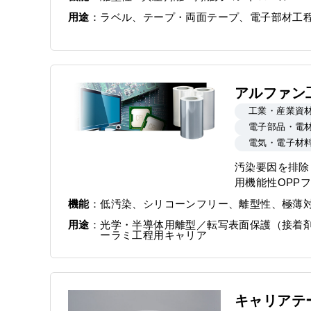
用途
ラベル、テープ・両面テープ、電子部材工
アルファン
工業・産業資
電子部品・電
電気・電子材
汚染要因を排除
用機能性OPP
機能
低汚染、シリコーンフリー、離型性、極薄
用途
光学・半導体用離型／転写表面保護（接着
ーラミ工程用キャリア
キャリアテ