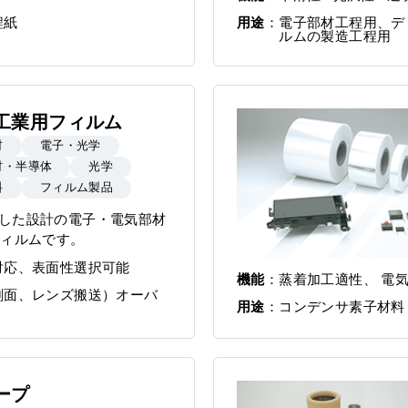
用途
電子部材工程用、デ
程紙
ルムの製造工程用
工業用フィルム
材
電子・光学
材・半導体
光学
料
フィルム製品
した設計の電子・電気部材
フィルムです。
対応、表面性選択可能
機能
蒸着加工適性、 電
剤面、レンズ搬送）オーバ
用途
コンデンサ素子材料
ープ