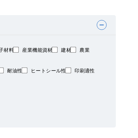
子材料
産業機能資材
建材
農業
耐油性
ヒートシール性
印刷適性