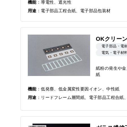
機能
導電性、遮光性
用途
電子部品工程合紙、電子部品包装材
OKクリーン
電子部品・電
電気・電子材
紙粉の発生や金
紙
機能
低発塵、低金属変性要因イオン、中性紙
用途
リードフレーム層間紙、電子部品工程合紙