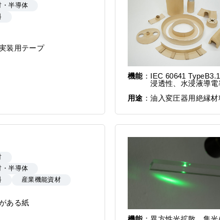
材・半導体
料
実装用テープ
機能
IEC 60641 Ty
浸透性、水浸液導電
用途
油入変圧器用絶縁材
材
材・半導体
料
産業機能資材
がある紙
機能
異方性光拡散、集光