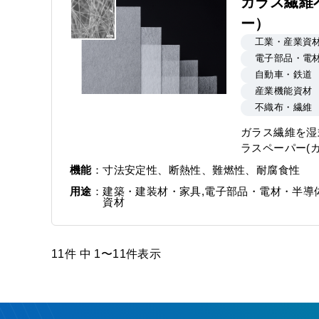
ガラス繊維
ー）
工業・産業資
電子部品・電
自動車・鉄道
産業機能資材
不織布・繊維
ガラス繊維を湿
ラスペーパー(
機能
寸法安定性、断熱性、難燃性、耐腐食性
用途
建築・建装材・家具,電子部品・電材・半導体
資材
11件 中 1〜11件表示