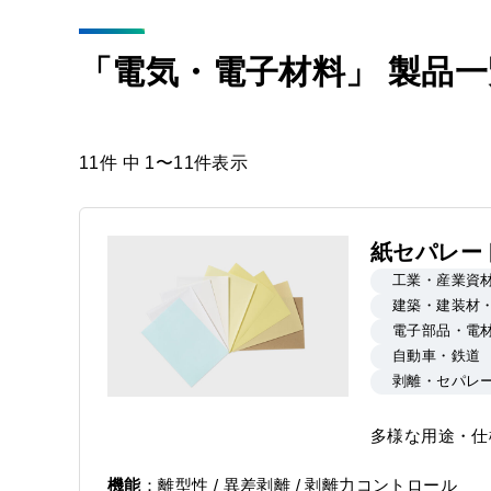
「電気・電子材料」 製品一
11件 中 1〜11件表示
紙セパレート
工業・産業資
建築・建装材
電子部品・電
自動車・鉄道
剥離・セパレ
多様な用途・仕
機能
離型性 / 異差剥離 / 剥離力コントロール