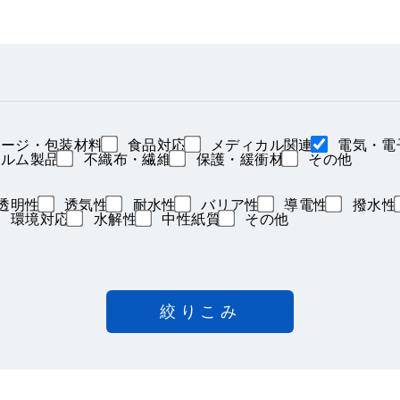
ージ・包装材料
食品対応
メディカル関連
電気・電
ルム製品
不織布・繊維
保護・緩衝材
その他
透明性
透気性
耐水性
バリア性
導電性
撥水性
環境対応
水解性
中性紙質
その他
絞りこみ