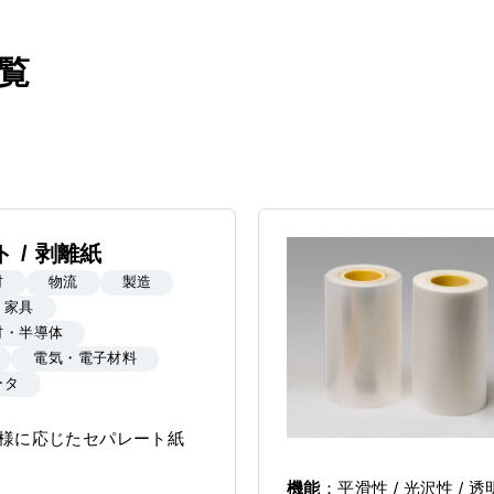
覧
 / 剥離紙
材
物流
製造
・家具
材・半導体
電気・電子材料
ータ
様に応じたセパレート紙
機能
平滑性 / 光沢性 / 