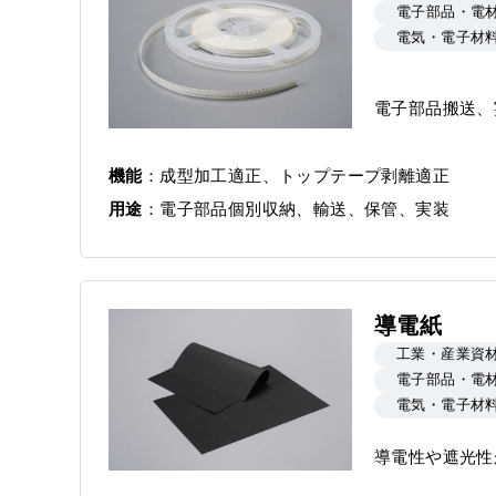
電子部品・電
電気・電子材
電子部品搬送、
機能
成型加工適正、トップテープ剥離適正
用途
電子部品個別収納、輸送、保管、実装
導電紙
工業・産業資
電子部品・電
電気・電子材
導電性や遮光性