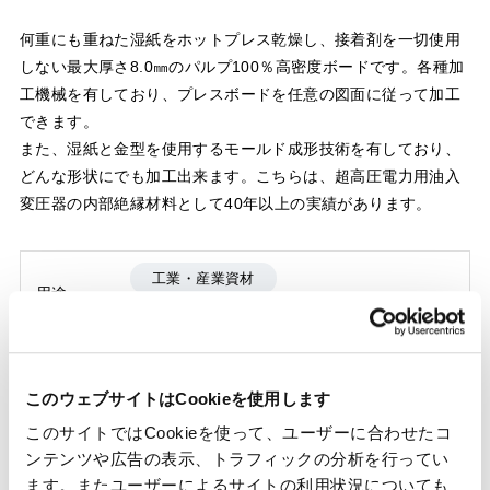
何重にも重ねた湿紙をホットプレス乾燥し、接着剤を一切使用
しない最大厚さ8.0㎜のパルプ100％高密度ボードです。各種加
工機械を有しており、プレスボードを任意の図面に従って加工
できます。
また、湿紙と金型を使用するモールド成形技術を有しており、
どんな形状にでも加工出来ます。こちらは、超高圧電力用油入
変圧器の内部絶縁材料として40年以上の実績があります。
工業・産業資材
用途
電子部品・電材・半導体
製品種別
電気・電子材料
産業機能資材
このウェブサイトはCookieを使用します
IEC 60641 TypeB3.1A 、油中絶縁破壊強度、
このサイトではCookieを使って、ユーザーに合わせたコ
機能
引張強度、曲げ強度、油浸透性、水浸液導電
ンテンツや広告の表示、トラフィックの分析を行ってい
率
ます。またユーザーによるサイトの利用状況についても