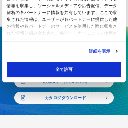
情報を収集し、ソーシャルメディアや広告配信、データ
用途
油入変圧器用絶縁材料
解析の各パートナーに情報を共有しています。ここで収
集された情報は、ユーザーが各パートナーに提供した他
の情報や各パートナーのサービスを使用した際に収集さ
れた情報と組み合わされ、各パートナーによって使用さ
れることがあります。
ここにしかない技術で、最先端の
価値を生み出す
詳細を表示
特殊紙・高機能フィルムを、開発から製造まで一貫対応
全て許可
お見積り・お問い合わせ
カタログダウンロード