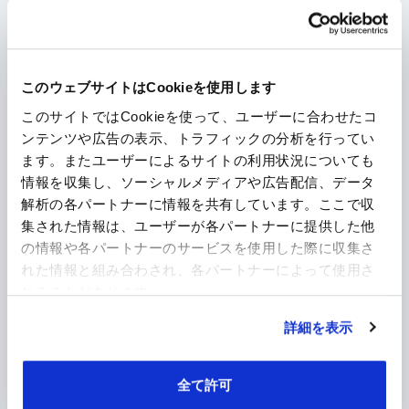
製品種別から探す
印刷・情報用紙
パッケージ・包装材料
このウェブサイトはCookieを使用します
このサイトではCookieを使って、ユーザーに合わせたコ
食品対応
メディカル関連
ンテンツや広告の表示、トラフィックの分析を行ってい
ます。またユーザーによるサイトの利用状況についても
情報を収集し、ソーシャルメディアや広告配信、データ
電気・電子材料
産業機能資材
解析の各パートナーに情報を共有しています。ここで収
集された情報は、ユーザーが各パートナーに提供した他
の情報や各パートナーのサービスを使用した際に収集さ
建材
農業
れた情報と組み合わされ、各パートナーによって使用さ
れることがあります。
剥離・セパレータ
フィルム製品
詳細を表示
全て許可
不織布・繊維
保護・緩衝材