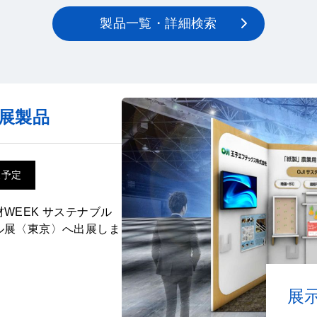
製品一覧・詳細検索
展製品
展予定
WEEK サステナブル
ル展〈東京〉へ出展しま
展