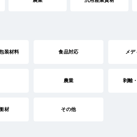
農業
汎用産業資材
包装材料
食品対応
メデ
農業
剥離
衝材
その他