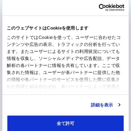
製品種別から探す
印刷・情報用紙
パッケージ・包装材料
このウェブサイトはCookieを使用します
このサイトではCookieを使って、ユーザーに合わせたコ
食品対応
メディカル関連
ンテンツや広告の表示、トラフィックの分析を行ってい
ます。またユーザーによるサイトの利用状況についても
情報を収集し、ソーシャルメディアや広告配信、データ
電気・電子材料
産業機能資材
解析の各パートナーに情報を共有しています。ここで収
集された情報は、ユーザーが各パートナーに提供した他
の情報や各パートナーのサービスを使用した際に収集さ
建材
農業
れた情報と組み合わされ、各パートナーによって使用さ
れることがあります。
剥離・セパレータ
フィルム製品
詳細を表示
全て許可
不織布・繊維
保護・緩衝材